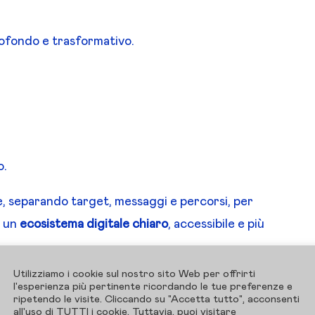
rofondo e trasformativo.
o.
ne, separando target, messaggi e percorsi, per
n un
ecosistema digitale chiaro
, accessibile e più
Utilizziamo i cookie sul nostro sito Web per offrirti
sterclass
l'esperienza più pertinente ricordando le tue preferenze e
ripetendo le visite. Cliccando su "Accetta tutto", acconsenti
s/la-mappa-della-creazione-ai-masterclass
all'uso di TUTTI i cookie. Tuttavia, puoi visitare