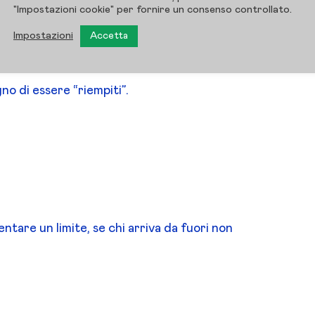
"Impostazioni cookie" per fornire un consenso controllato.
fondo, serve renderlo
Impostazioni
Accetta
o di essere “riempiti”.
tare un limite, se chi arriva da fuori non