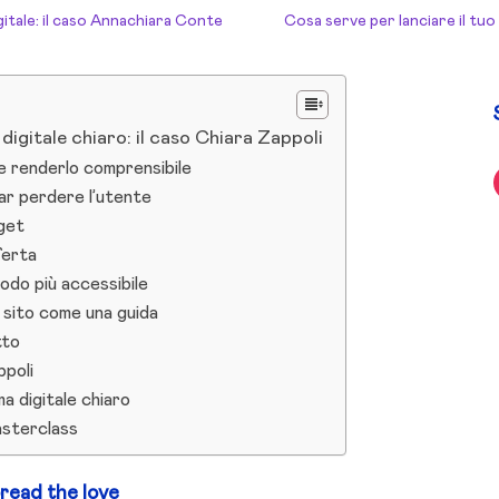
gitale: il caso Annachiara Conte
Cosa serve per lanciare il tuo
gitale chiaro: il caso Chiara Zappoli
e renderlo comprensibile
 far perdere l’utente
rget
ferta
todo più accessibile
l sito come una guida
tto
ppoli
 digitale chiaro
asterclass
read the love