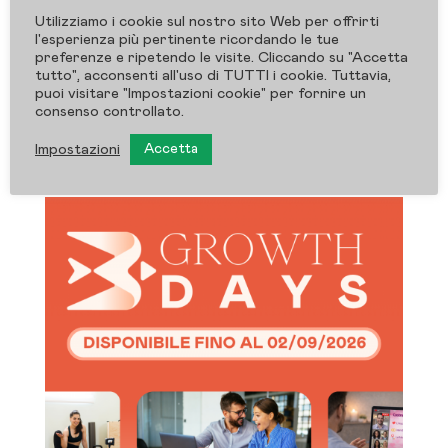
del pdf. Un funnel ebook gratuito ben
Utilizziamo i cookie sul nostro sito Web per offrirti
l'esperienza più pertinente ricordando le tue
costruito ti aiuta infatti a raccogliere
preferenze e ripetendo le visite. Cliccando su "Accetta
tutto", acconsenti all'uso di TUTTI i cookie. Tuttavia,
contatti in modo più efficace, accompagnare
puoi visitare "Impostazioni cookie" per fornire un
l’utente verso il...
consenso controllato.
Impostazioni
Accetta
« Post precedenti