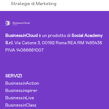
Strategie di Marketing
Business
in
Cloud
è un prodotto di
Social Academy
S.r.l.
Via Catone 3, 00192 Roma REA RM 1495438
P.IVA 14086661007
SERVIZI
Business
in
Action
Business
in
spirer
Business
in
Live
Business
in
Class