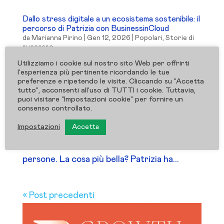
Dallo stress digitale a un ecosistema sostenibile: il
percorso di Patrizia con BusinessinCloud
da
Marianna Pirino
|
Gen 12, 2026
|
Popolari
,
Storie di
successo
Utilizziamo i cookie sul nostro sito Web per offrirti
Ciao Inspirers
oggi voglio raccontarti
l'esperienza più pertinente ricordando le tue
preferenze e ripetendo le visite. Cliccando su "Accetta
una storia a cui tengo molto: quella di
tutto", acconsenti all'uso di TUTTI i cookie. Tuttavia,
Patrizia Giungato, psicologa e
puoi visitare "Impostazioni cookie" per fornire un
consenso controllato.
psicoterapeuta. Una storia che unisce
Impostazioni
Accetta
coaching strategico, trasformazione
digitale e tecnologia al servizio delle
persone. La cosa più bella? Patrizia ha...
« Post precedenti