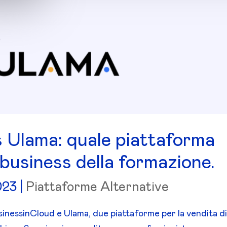
 Ulama: quale piattaforma
o business della formazione.
023
|
Piattaforme Alternative
usinessinCloud e Ulama, due piattaforme per la vendita d