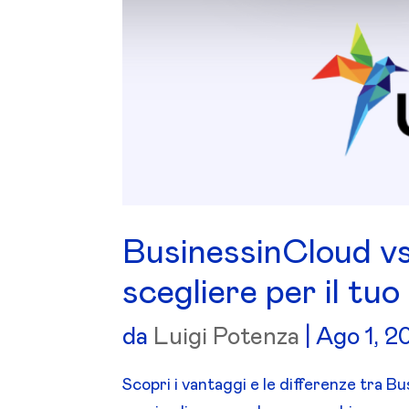
BusinessinCloud vs
scegliere per il tu
da
Luigi Potenza
|
Ago 1, 2
Scopri i vantaggi e le differenze tra B