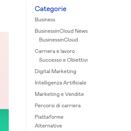
Categorie
Business
BusinessinCloud News
BusinessinCloud
Carriera e lavoro
Successo e Obiettivi
Digital Marketing
Intelligenza Artificiale
Marketing e Vendite
Percorsi di carriera
Piattaforme
Alternative