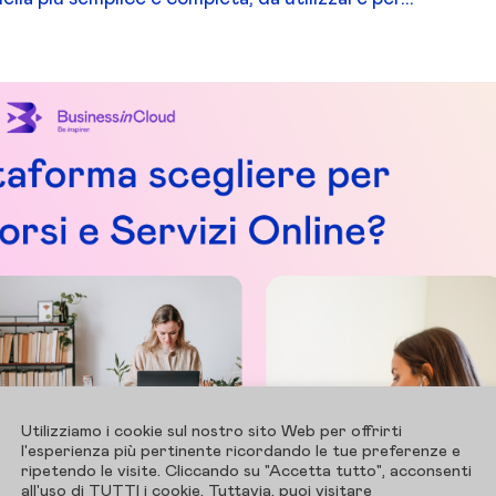
Utilizziamo i cookie sul nostro sito Web per offrirti
l'esperienza più pertinente ricordando le tue preferenze e
ripetendo le visite. Cliccando su "Accetta tutto", acconsenti
all'uso di TUTTI i cookie. Tuttavia, puoi visitare