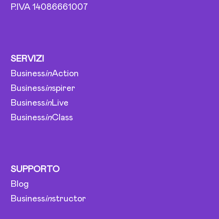
P.IVA 14086661007
SERVIZI
Business
in
Action
Business
in
spirer
Business
in
Live
Business
in
Class
SUPPORTO
Blog
Business
in
structor