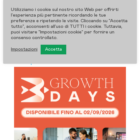
da affrontare quando vuoi offrire un
Utilizziamo i cookie sul nostro sito Web per offrirti
contenuto di valore ai tuoi clienti senza
l'esperienza più pertinente ricordando le tue
lasciare nulla al caso. Perché una lezione
preferenze e ripetendo le visite. Cliccando su "Accetta
tutto", acconsenti all'uso di TUTTI i cookie. Tuttavia,
gratuita, da sola, non basta: serve una
puoi visitare "Impostazioni cookie" per fornire un
consenso controllato.
struttura chiara, capace...
Impostazioni
Accetta
« Post precedenti