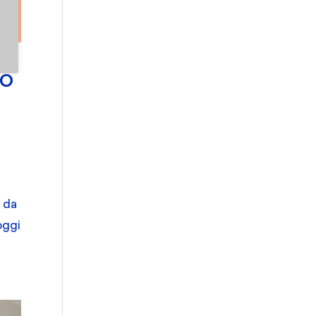
to
o da
oggi