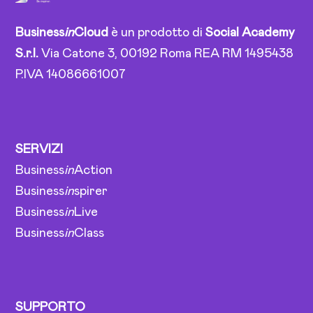
Business
in
Cloud
è un prodotto di
Social Academy
S.r.l.
Via Catone 3, 00192 Roma REA RM 1495438
P.IVA 14086661007
SERVIZI
Business
in
Action
Business
in
spirer
Business
in
Live
Business
in
Class
SUPPORTO