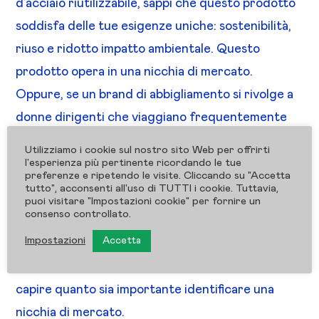
d’acciaio riutilizzabile, sappi che questo prodotto
soddisfa delle tue esigenze uniche: sostenibilità,
riuso e ridotto impatto ambientale. Questo
prodotto opera in una nicchia di mercato.
Oppure, se un brand di abbigliamento si rivolge a
donne dirigenti che viaggiano frequentemente
per lavoro, avrebbe senso creare una linea di
Utilizziamo i cookie sul nostro sito Web per offrirti
abbigliamento elegante realizzata in un materiale
l'esperienza più pertinente ricordando le tue
preferenze e ripetendo le visite. Cliccando su "Accetta
speciale che non fa pieghe, non si stropiccia e non
tutto", acconsenti all'uso di TUTTI i cookie. Tuttavia,
puoi visitare "Impostazioni cookie" per fornire un
ha bisogno di essere stirato neanche dopo esser
consenso controllato.
uscito dall’asciugatrice.
Impostazioni
Accetta
Questi sono tutti piccoli spunti che ti fanno
capire quanto sia importante identificare una
nicchia di mercato.