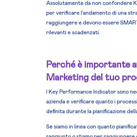
Assolutamente da non confondere KPI e
per verificare l’andamento di una strat
raggiungere e devono essere SMART, os
rilevanti e scadenzati.
Perch
é è
importante av
Marketing del tuo pro
I Key Performance Indicator sono nec
azienda e verificare quanto i processi
definita durante la pianificazione dell
Se siamo in linea con quanto pianifica
raggiunto o stiamo per raggiungere gli