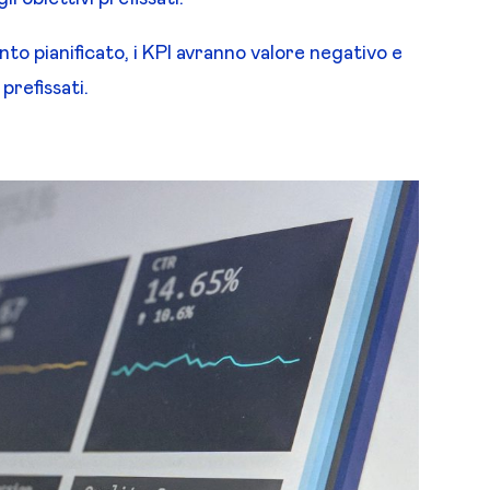
nto pianificato, i KPI avranno valore negativo e
prefissati.