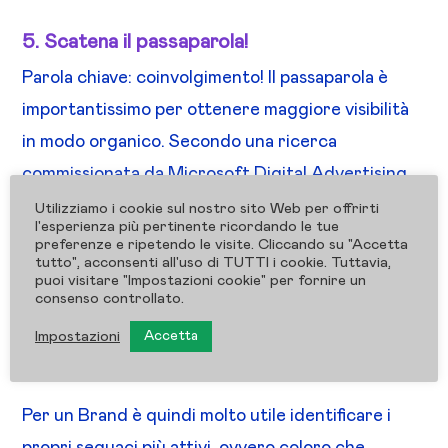
5. Scatena il passaparola!
Parola chiave: coinvolgimento! Il passaparola è
importantissimo per ottenere maggiore visibilità
in modo organico. Secondo una ricerca
commissionata da Microsoft Digital Advertising
Solutions a Metrix Lab, il 28% dei frequentatori
Utilizziamo i cookie sul nostro sito Web per offrirti
l'esperienza più pertinente ricordando le tue
di siti di social networking inserisce commenti e
preferenze e ripetendo le visite. Cliccando su "Accetta
tutto", acconsenti all'uso di TUTTI i cookie. Tuttavia,
opinioni personali sulle campagne pubblicitarie e
puoi visitare "Impostazioni cookie" per fornire un
consenso controllato.
circa il 34% inoltra regolarmente agli amici uno
spazio, un annuncio pubblicitario o un link a una
Impostazioni
Accetta
campagna che gli è particolarmente piaciuta.
Per un Brand è quindi molto utile identificare i
propri seguaci più attivi, ovvero coloro che