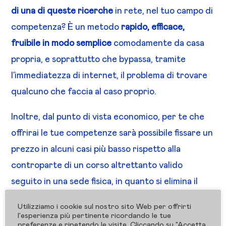
di una di queste ricerche
in rete, nel tuo campo di
competenza? È un metodo
rapido, efficace,
fruibile in modo semplice
comodamente da casa
propria, e soprattutto che bypassa, tramite
l’immediatezza di internet, il problema di trovare
qualcuno che faccia al caso proprio.
Inoltre, dal punto di vista economico, per te che
offrirai le tue competenze sarà possibile fissare un
prezzo in alcuni casi più basso rispetto alla
controparte di un corso altrettanto valido
seguito in una sede fisica, in quanto si elimina il
costo della struttura e di eventuali figure terze,
Utilizziamo i cookie sul nostro sito Web per offrirti
come tecnici e simili, da interpellare di frequente
l'esperienza più pertinente ricordando le tue
preferenze e ripetendo le visite. Cliccando su "Accetta