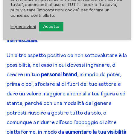
(ovviamente nel caso in cui il tuo servizio si
tutto", acconsenti all'uso di TUTTI i cookie. Tuttavia,
puoi visitare "Impostazioni cookie" per fornire un
tramuti in una serie di lezioni preregistrate e non
consenso controllato.
live), facendo lievitare anche
la tua percentuale di
Impostazioni
Accetta
guadagno, che può divenire scalabile e
inarrestabile.
Un altro aspetto positivo da non sottovalutare è la
possibilità, nel caso in cui dovessi ingranare, di
creare un tuo
personal brand
, in modo da poter,
prima o poi, sfociare al di fuori del tuo settore e
dare un valore maggiore anche alla tua figura a sé
stante, perché con una modalità del genere
potresti riuscire a gestire tutto da solo, o
comunque a ridurre all’osso l’appoggio di altre
piattaforme, in modo da
aumentare la tua visibilità