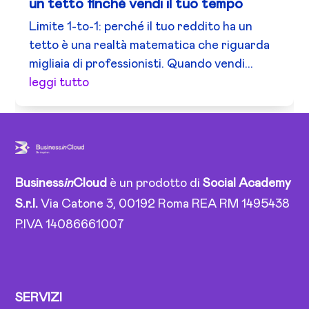
un tetto finché vendi il tuo tempo
Limite 1-to-1: perché il tuo reddito ha un
tetto è una realtà matematica che riguarda
migliaia di professionisti. Quando vendi...
leggi tutto
Business
in
Cloud
è un prodotto di
Social Academy
S.r.l.
Via Catone 3, 00192 Roma REA RM 1495438
P.IVA 14086661007
SERVIZI