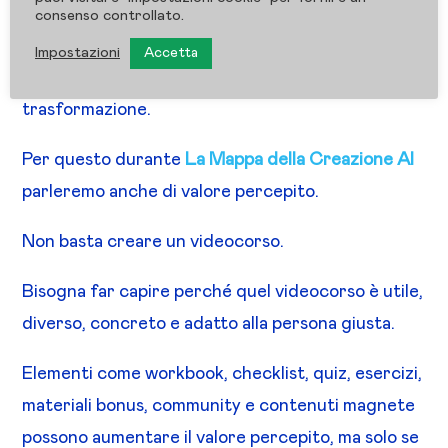
Quando i materiali aiutano davvero ad applicare.
consenso controllato.
Quando la pagina comunica valore.
Impostazioni
Accetta
Quando il pubblico percepisce una
trasformazione.
Per questo durante
La Mappa della Creazione AI
parleremo anche di valore percepito.
Non basta creare un videocorso.
Bisogna far capire perché quel videocorso è utile,
diverso, concreto e adatto alla persona giusta.
Elementi come workbook, checklist, quiz, esercizi,
materiali bonus, community e contenuti magnete
possono aumentare il valore percepito, ma solo se