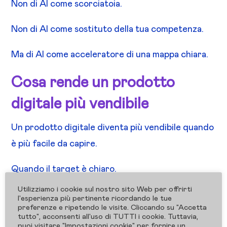
Non di AI come scorciatoia.
Non di AI come sostituto della tua competenza.
Ma di AI come acceleratore di una mappa chiara.
Cosa rende un prodotto
digitale più vendibile
Un prodotto digitale diventa più vendibile quando
è più facile da capire.
Quando il target è chiaro.
Quando la promessa è specifica.
Utilizziamo i cookie sul nostro sito Web per offrirti
l'esperienza più pertinente ricordando le tue
Quando il percorso è ordinato.
preferenze e ripetendo le visite. Cliccando su "Accetta
tutto", acconsenti all'uso di TUTTI i cookie. Tuttavia,
Quando i moduli hanno una progressione.
puoi visitare "Impostazioni cookie" per fornire un