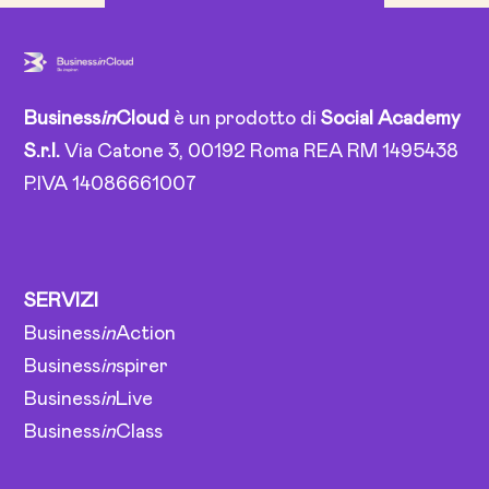
Business
in
Cloud
è un prodotto di
Social Academy
S.r.l.
Via Catone 3, 00192 Roma REA RM 1495438
P.IVA 14086661007
SERVIZI
Business
in
Action
Business
in
spirer
Business
in
Live
Business
in
Class