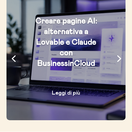
Creare pagine AI:
alternativa a
Lovable e Claude
con
BusinessinCloud
...
Leggi di più