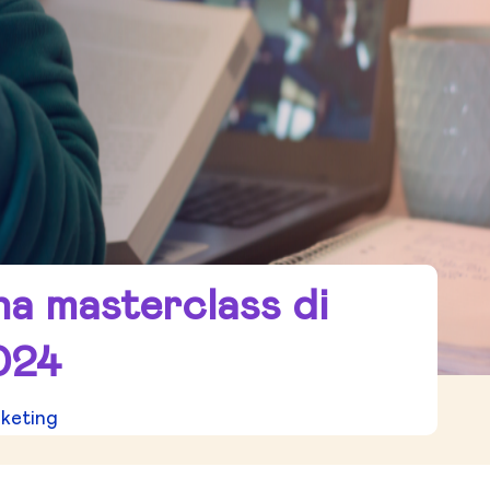
a masterclass di
024
rketing