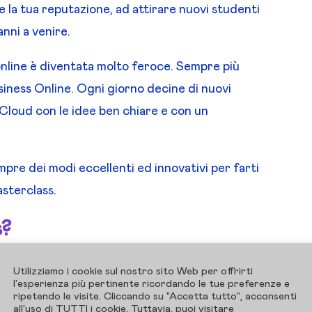
re la tua reputazione, ad attirare nuovi studenti
 anni a venire.
 online è diventata molto feroce. Sempre più
siness Online. Ogni giorno decine di nuovi
Cloud con le idee ben chiare e con un
mpre dei modi eccellenti ed innovativi per farti
asterclass.
s?
e ricca di informazioni di valore in cui un
Utilizziamo i cookie sul nostro sito Web per offrirti
e le sue competenze e saperi ad un gruppo
l'esperienza più pertinente ricordando le tue preferenze e
ripetendo le visite. Cliccando su "Accetta tutto", acconsenti
all'uso di TUTTI i cookie. Tuttavia, puoi visitare