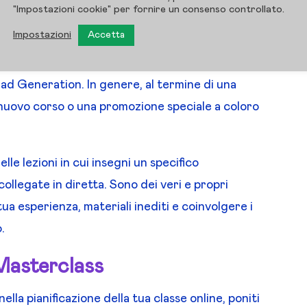
"Impostazioni cookie" per fornire un consenso controllato.
: gratuita e a pagamento.
Impostazioni
Accetta
 Webinar esclusivi strutturati con una fase di
ead Generation. In genere, al termine di una
 nuovo corso o una promozione speciale a coloro
lle lezioni in cui insegni un specifico
llegate in diretta. Sono dei veri e propri
ua esperienza, materiali inediti e coinvolgere i
.
Masterclass
nella pianificazione della tua classe online, poniti